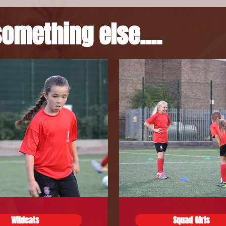
omething else....
Wildcats
Squad Girls