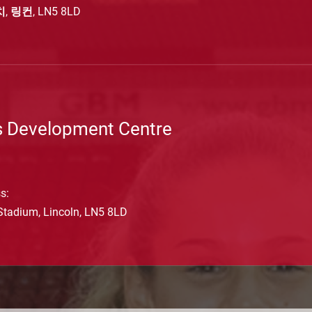
, 링컨, LN5 8LD
ls Development Centre
1
ss:
tadium, Lincoln, LN5 8LD