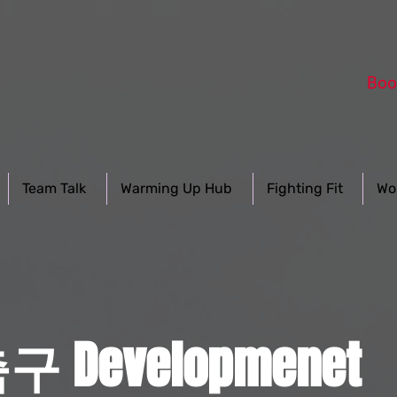
Boo
Team Talk
Warming Up Hub
Fighting Fit
Wo
 Developmenet