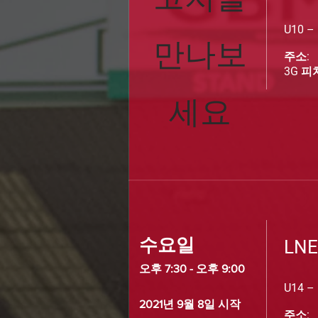
코치를
U10 –
만나보
주소:
3G 피치
세요
수요일
LN
오후 7:30 - 오후 9:00
U14 –
2021년 9월 8일 시작
주소: