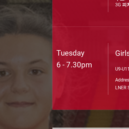
3G 피치
Tuesday
Gir
6 - 7.30pm
U9-U1
Addre
LNER S