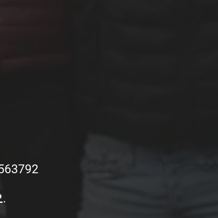
563792
.