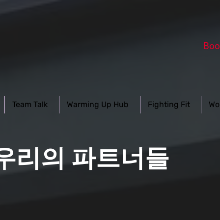
Boo
Team Talk
Warming Up Hub
Fighting Fit
Wo
우리의 파트너들