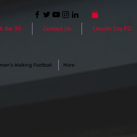
k the 3G
Contact Us
Lincoln City FC
men's Walking Football
More